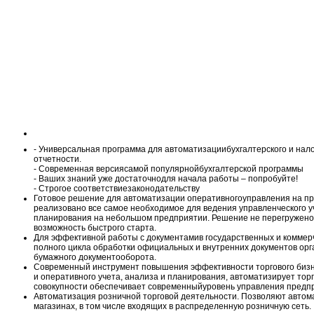
- Универсальная программа для автоматизациибухгалтерского и нало
отчетности.
- Современная версиясамой популярнойбухгалтерской программы
- Ваших знаний уже достаточнодля начала работы – попробуйте!
- Строгое соответствиезаконодательству
Готовое решение для автоматизации оперативногоуправления на пр
реализовано все самое необходимое для ведения управленческого уч
планирования на небольшом предприятии. Решение не перегружено
возможность быстрого старта.
Для эффективной работы с документамив государственных и коммер
полного цикла обработки официальных и внутренних документов орга
бумажного документооборота.
Современный инструмент повышения эффективности торгового бизне
и оперативного учета, анализа и планирования, автоматизирует тор
совокупности обеспечивает современныйуровень управления предпр
Автоматизация розничной торговой деятельности. Позволяют автома
магазинах, в том числе входящих в распределенную розничную сеть.