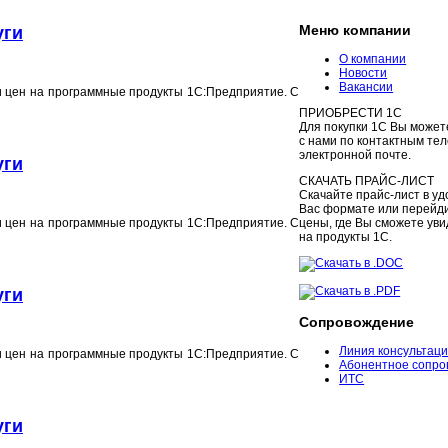
Меню компании
уги
О компании
Новости
Вакансии
 цен на программные продукты 1С:Предприятие. С
ПРИОБРЕСТИ 1С
Для покупки 1С Вы может
с нами по контактным те
электронной почте.
уги
СКАЧАТЬ ПРАЙС-ЛИСТ
Скачайте прайс-лист в у
Вас формате или перейди
 цен на программные продукты 1С:Предприятие. С
цены, где Вы сможете ув
на продукты 1С.
Скачать в .DOC
Скачать в .PDF
уги
Сопровождение
Линия консультац
 цен на программные продукты 1С:Предприятие. С
Абонентное сопро
ИТС
уги