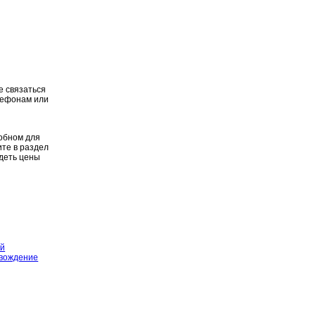
е связаться
лефонам или
добном для
те в раздел
идеть цены
ий
вождение