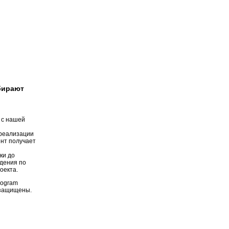
бирают
 с нашей
 реализации
ент получает
ки до
дения по
оекта.
rogram
а защищены.