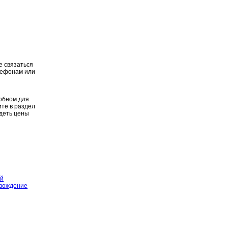
е связаться
лефонам или
добном для
те в раздел
идеть цены
ий
вождение