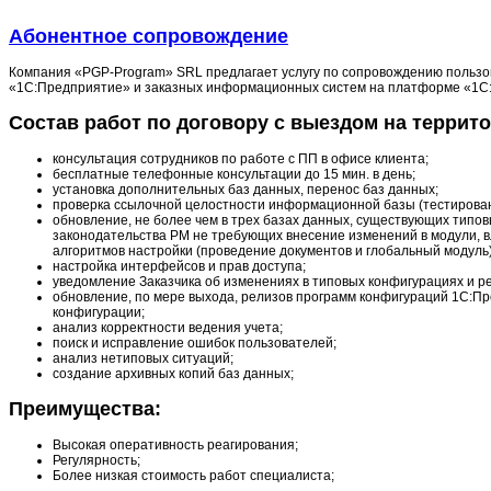
Абонентное сопровождение
Компания «PGP-Program» SRL предлагает услугу по сопровождению пользо
«1С:Предприятие» и заказных информационных систем на платформе «1С:
Состав работ по договору с выездом на террито
консультация сотрудников по работе с ПП в офисе клиента;
бесплатные телефонные консультации до 15 мин. в день;
установка дополнительных баз данных, перенос баз данных;
проверка ссылочной целостности информационной базы (тестирова
обновление, не более чем в трех базах данных, существующих типо
законодательства РМ не требующих внесение изменений в модули,
алгоритмов настройки (проведение документов и глобальный модуль
настройка интерфейсов и прав доступа;
уведомление Заказчика об изменениях в типовых конфигурациях и 
обновление, по мере выхода, релизов программ конфигураций 1С:П
конфигурации;
анализ корректности ведения учета;
поиск и исправление ошибок пользователей;
анализ нетиповых ситуаций;
создание архивных копий баз данных;
Преимущества:
Высокая оперативность реагирования;
Регулярность;
Более низкая стоимость работ специалиста;