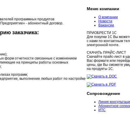
Меню компании
О компании
вателей программных продуктов
Новости
Предприятие» - абонентный договор.
Вакансии
рию заказчика:
ПРИОБРЕСТИ 1С
Для покупки 1С Вы может
с нами по контактным те
электронной почте.
СКАЧАТЬ ПРАЙС-ЛИСТ
ние);
Скачайте прайс-лист в у
вых форм отчетности связанные с изменением
Вас формате или перейди
 влияющие на принципы работы основных
цены, где Вы сможете ув
);
на продукты 1С.
релизах программ;
Скачать в .DOC
редприятие, выполнение любых работ по настройке
Скачать в .PDF
Сопровождение
Линия консультац
Абонентное сопро
ИТС