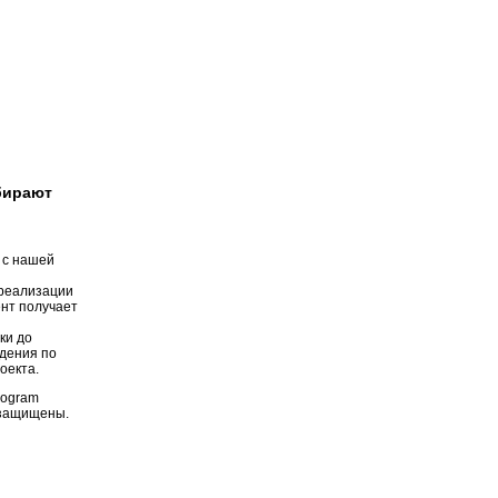
бирают
 с нашей
 реализации
ент получает
ки до
дения по
оекта.
rogram
а защищены.