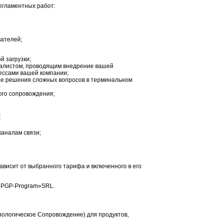
егламентных работ:
вателей;
й загрузки;
иалистом, проводящим внедрение вашей
ессами вашей компании;
чае решения сложных вопросов в терминальном
ого сопровождения;
:
каналам связи;
висит от выбранного тарифа и включенного в его
«PGP-Program»SRL.
ологическое Сопровождение) для продуктов,