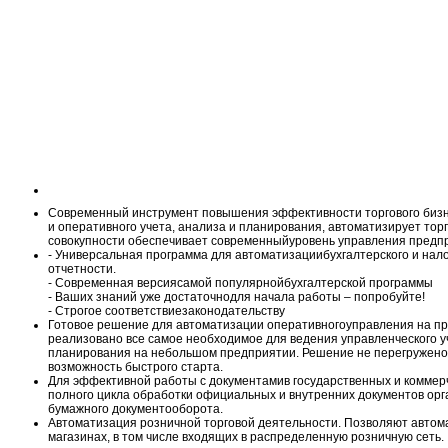
Современный инструмент повышения эффективности торгового бизне
и оперативного учета, анализа и планирования, автоматизирует тор
совокупности обеспечивает современныйуровень управления предпр
- Универсальная программа для автоматизациибухгалтерского и нало
отчетности.
- Современная версиясамой популярнойбухгалтерской программы
- Ваших знаний уже достаточнодля начала работы – попробуйте!
- Строгое соответствиезаконодательству
Готовое решение для автоматизации оперативногоуправления на пр
реализовано все самое необходимое для ведения управленческого уч
планирования на небольшом предприятии. Решение не перегружено
возможность быстрого старта.
Для эффективной работы с документамив государственных и коммер
полного цикла обработки официальных и внутренних документов орга
бумажного документооборота.
Автоматизация розничной торговой деятельности. Позволяют автома
магазинах, в том числе входящих в распределенную розничную сеть.